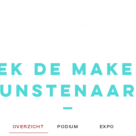
ek de make
unstenaa
OVERZICHT
PODIUM
EXPO