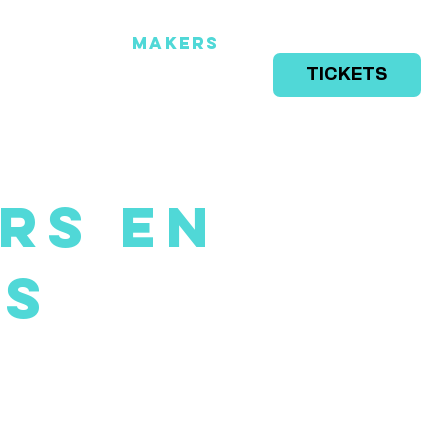
Makers
Programma
TICKETS
Info
rs en
rs