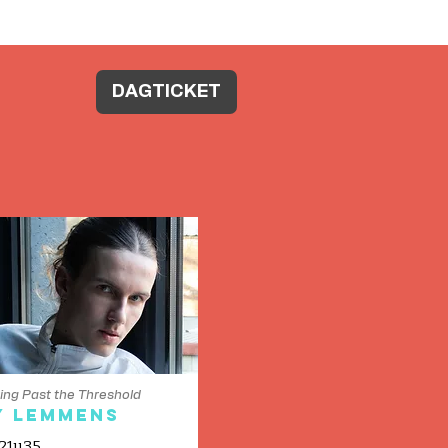
DAGTICKET
ing Past the Threshold
y Lemmens
21u35