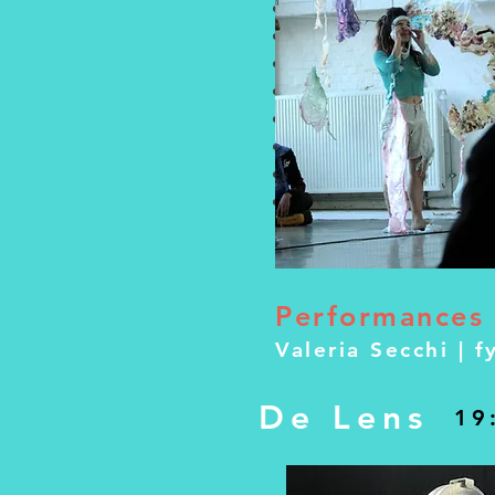
Céline Lafrikh
Fyllenia Grigoriou
George Dhauw
Josse Keppens
María Foulquié García
Nand Van Looveren
Niek Vanoosterweyck
Valeria Secchi
Performances 
Valeria Secchi | 
De Lens
19