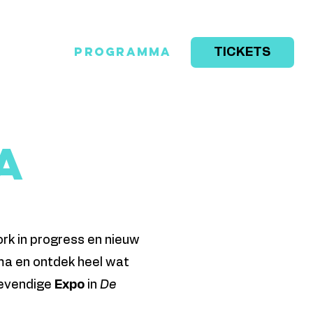
Makers
Programma
TICKETS
Info
a
ork in progress en nieuw
ma en ontdek heel wat
levendige
Expo
in
De