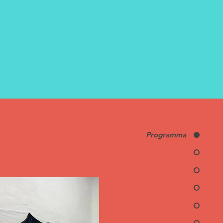
Programma
 het werk van:
a Martín & Erisa Bakalli
ne Lafrikh