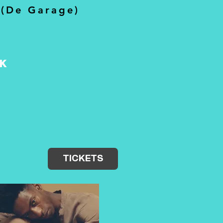
 (De Garage)
k
TICKETS