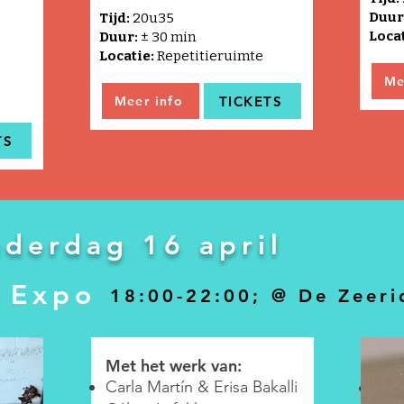
Duur
Tijd:
20u35
Loca
Duur:
±
3
0 min
Locatie:
Repetitieruimte
Me
TICKETS
Meer info
TS
derdag 16 april
 Expo
18:00-22:00;
@ De Zeeri
Met het werk van:
Met
Carla Martín & Erisa Bakalli
alli
Carl