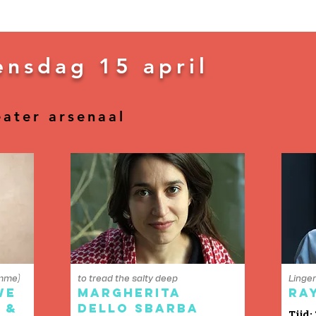
nsdag 15 april
ater arsenaal
omme)
to tread the salty deep
Linger
we
Margherita
Ra
 &
Dello Sbarba
Tijd: