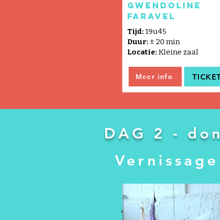
Gwendoline
Faravel
Tijd:
19u45
Duur:
±
20 min
Locatie:
Kleine zaal
TICKE
Meer info
DAG 2 -
don
Vernissage
Met het werk van:
Carla Martín & Erisa Bak