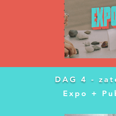
Fyllenia Grigoriou
George Dhauw
Josse Keppens
María Foulquié García
Nand Van Looveren
Niek Vanoosterweyck
Valeria Secchi
DAG 4 -
zat
Expo + Pu