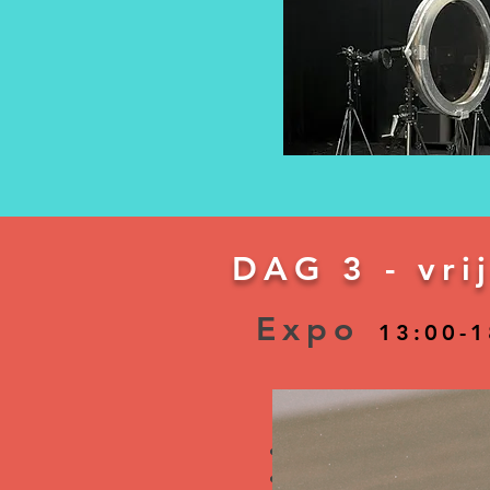
DAG 3
-
vri
Expo
13:00-
Met het werk van:
Carla Martín & Erisa Bak
Céline Lafrikh