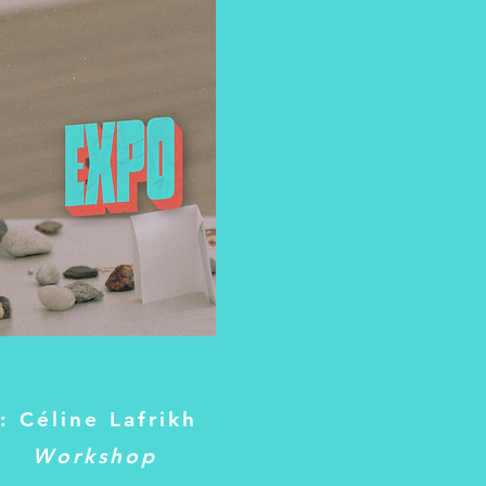
 het werk van:
a Martín & Erisa Bakalli
ne Lafrikh
enia Grigoriou
rge Dhauw
se Keppens
ía Foulquié García
d Van Looveren
k Vanoosterweyck
ria Secchi
: Céline Lafrikh
Workshop