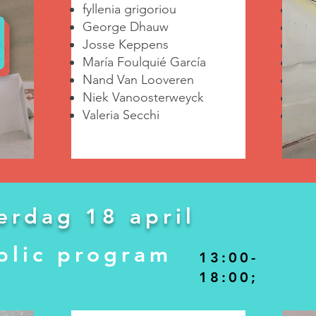
fyllenia grigoriou
Fyll
George Dhauw
Geo
Josse Keppens
Jos
María Foulquié García
Mar
Nand Van Looveren
Nan
Niek Vanoosterweyck
Nie
Valeria Secchi
Vale
erdag 18 april
blic program
13:00-
18:00;