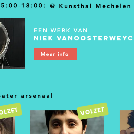
15:00-18:00;
@ Kunsthal Mechelen
EEN WERK VAN
Niek VanOosterweyc
Meer info
ater arsenaal
VOLZET
OLZET