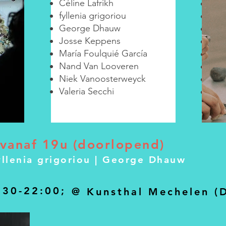
Céline Lafrikh
Céli
fyllenia grigoriou
Fyll
George Dhauw
Geo
Josse Keppens
Jos
María Foulquié García
Mar
Nand Van Looveren
Nan
Niek Vanoosterweyck
Nie
Valeria Secchi
Vale
vanaf 19u (doorlopend)
fyllenia grigoriou | George Dhauw
:30-22:00;
@ Kunsthal Mechelen (