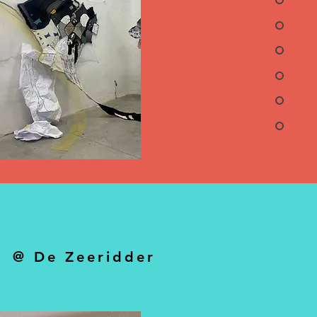
enia Grigoriou
rge Dhauw
se Keppens
ía Foulquié García
d Van Looveren
k Vanoosterweyck
ria Secchi
@ De Zeeridder