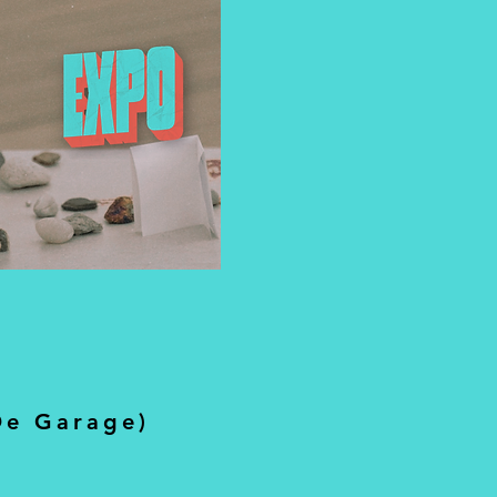
ne Lafrikh
enia Grigoriou
rge Dhauw
se Keppens
ía Foulquié García
d Van Looveren
k Vanoosterweyck
ria Secchi
De Garage)