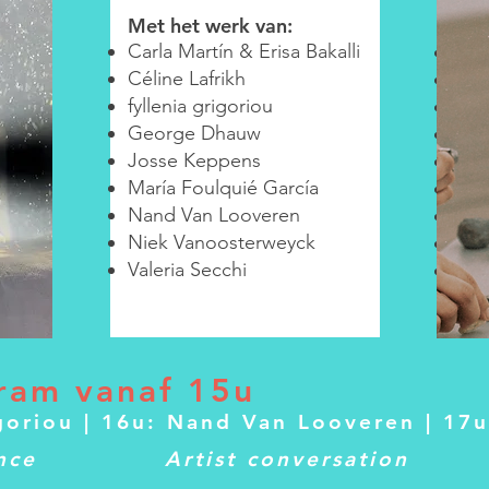
Met het werk van:
Met
Carla Martín & Erisa Bakalli
alli
Carl
Céline Lafrikh
Céli
fyllenia grigoriou
Fyll
George Dhauw
Geo
Josse Keppens
Jos
María Foulquié García
Mar
Nand Van Looveren
Nan
Niek Vanoosterweyck
Nie
Valeria Secchi
Vale
ram vanaf 15u
igoriou | 16u: Nand Van Looveren | 17u
nce
Artist conversation