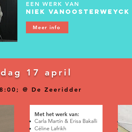
EEN WERK VAN
Niek VanOosterweyck
Meer info
jdag 17 april
18:00;
@ De Zeeridder
Met het werk van:
Met
Carla Martín & Erisa Bakalli
alli
Carl
Céline Lafrikh
Céli