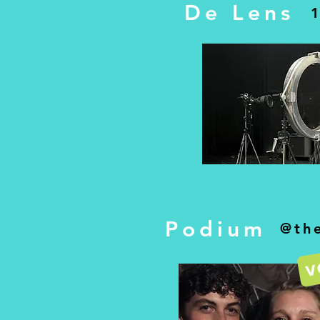
De Lens
Podium
@the
V