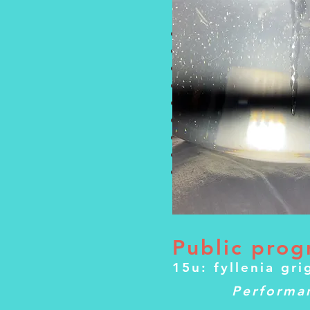
Met het werk van:
Carla Martín & Erisa Bak
Céline Lafrikh
Fyllenia Grigoriou
George Dhauw
Josse Keppens
María Foulquié García
Nand Van Looveren
Niek Vanoosterweyck
Valeria Secchi
Public prog
15u: fyllenia gr
Performa