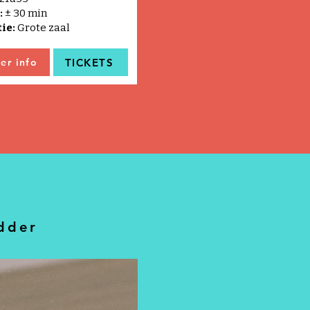
:
±
30 min
tie:
Grote zaal
TICKETS
er info
dder
 het werk van:
a Martín & Erisa Bakalli