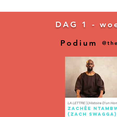
DAG 1 -
woe
Podium
@the
LA LETTRE (L'Histoire D'un H
Zachée Ntamb
(Zach Swagga)