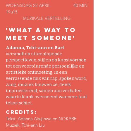
WOENSDAG 22 APRIL
40 MIN
​19
u15
MUZIKALE VERTELLING
'WHAT A WAY TO
MEET SOMEONE'
Adanna, Tchi-ann en Bart
versmelten uiteenlopende
perspectieven, stijlen en kunstvormen
tot een voortdurende persoonlijke en
artistieke ontmoeting. In een
verrassende mix van rap, spoken word,
zang, muziek bouwen ze, deels
improviserend, samen aan verhalen
waarin klank overneemt wanneer taal
tekortschiet.
Credits:
Tekst: Adanna Akujinwa en NOKABE
Muziek: Tchi-ann Liu