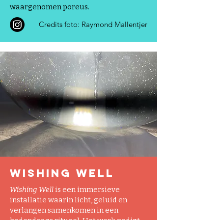
waargenomen poreus.
Credits foto: Raymond Mallentjer
Wishing Well
Wishing Well
is een immersieve
installatie waarin licht, geluid en
verlangen samenkomen in een