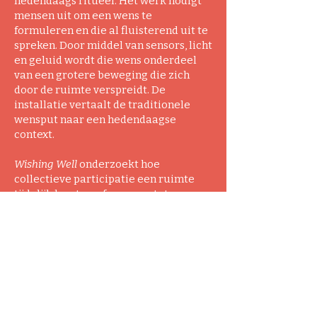
hedendaags ritueel. Het werk nodigt
mensen uit om een wens te
formuleren en die al fluisterend uit te
spreken. Door middel van sensors, licht
en geluid wordt die wens onderdeel
van een grotere beweging die zich
door de ruimte verspreidt. De
installatie vertaalt de traditionele
wensput naar een hedendaagse
context.
Wishing Well
onderzoekt hoe
collectieve participatie een ruimte
tijdelijk kan transformeren tot een
plek van reflectie, verbeelding,
connectie en misschien zelfs wel een
beetje magie.
​Met dank aan:
RADAR, Kunsthal Mechelen,
TheWorkshop